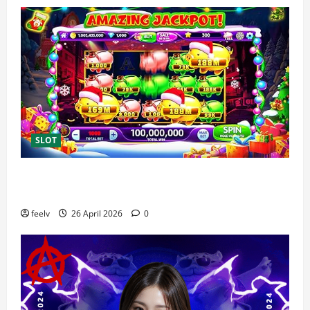
SLOT
Cara Akses Situs Slot di HP dan Desktop dengan
Mudah
feelv
26 April 2026
0