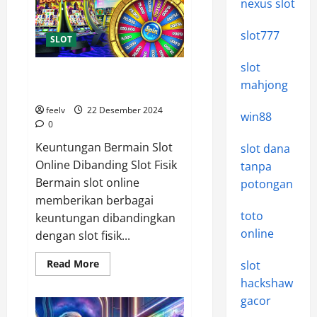
nexus slot
Online
dengan
Bonus
slot777
Deposit
SLOT
slot
Perbedaan Slot Online dan Slot
mahjong
Fisik
feelv
22 Desember 2024
win88
0
Keuntungan Bermain Slot
slot dana
Online Dibanding Slot Fisik
tanpa
Bermain slot online
potongan
memberikan berbagai
toto
keuntungan dibandingkan
online
dengan slot fisik...
Read
Read More
slot
more
hackshaw
about
Perbedaan
gacor
Slot
Online