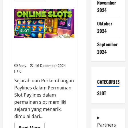
November
about
Game
2024
Slot
Online
dengan
Oktober
Free
Spin
2024
SLOT
Terbanyak
September
Apa Itu Paylines dalam Slot
Online dan Bagaimana Cara
2024
Kerjanya?
feelv
16 Desember 2024
0
Sejarah dan Perkembangan
CATEGORIES
Paylines dalam Permainan
SLOT
Slot Paylines dalam
permainan slot memiliki
sejarah yang menarik,
dimulai dari...
Partners
Read
Read More