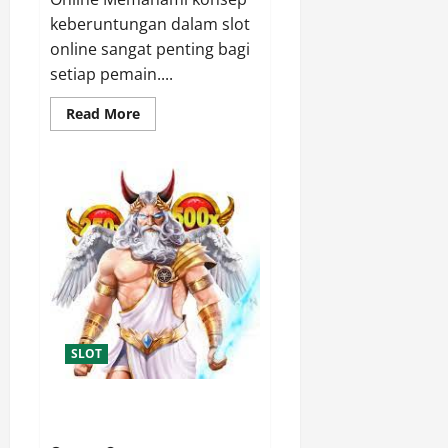
keberuntungan dalam slot
online sangat penting bagi
setiap pemain....
Read
Read More
more
about
Apakah
Jackpot
Slot
Online
Benar-
benar
Adil?
SLOT
Slot Online untuk Pemula: Game
yang Mudah Dimainkan