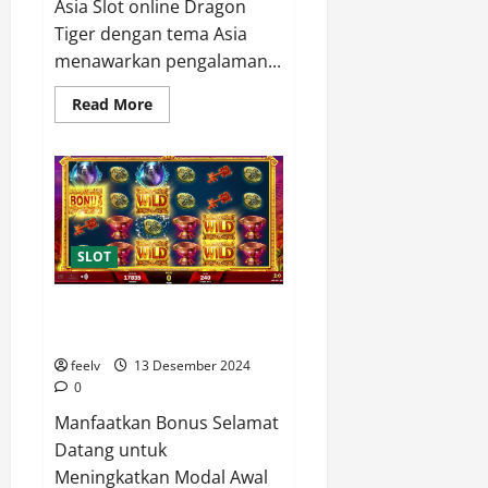
Asia Slot online Dragon
Tiger dengan tema Asia
menawarkan pengalaman...
Read
Read More
more
about
Slot
Online
Dragon
Tiger:
Sensasi
Bermain
dengan
Tema
SLOT
Asia
5 Tips Memaksimalkan Bonus di
Slot Online
feelv
13 Desember 2024
0
Manfaatkan Bonus Selamat
Datang untuk
Meningkatkan Modal Awal