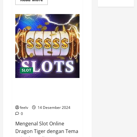
more
about
Apa
Itu
Paylines
dalam
Slot
Online
dan
Bagaimana
Cara
Kerjanya?
SLOT
Slot Online Dragon Tiger:
Sensasi Bermain dengan Tema
Asia
feelv
14 Desember 2024
0
Mengenal Slot Online
Dragon Tiger dengan Tema