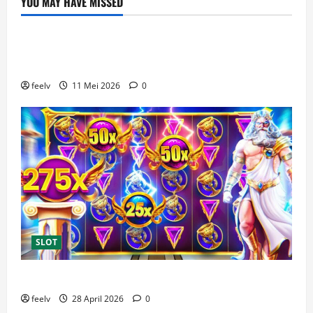
YOU MAY HAVE MISSED
SLOT
Complete Sbobet88 Navigation Guide for a
Comfortable Experience
feelv
11 Mei 2026
0
SLOT
Cara Daftar Toto 4D dengan Proses Cepat dan Mudah
feelv
28 April 2026
0