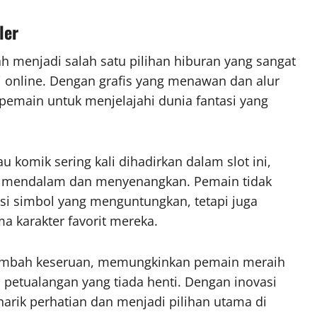
ler
ah menjadi salah satu pilihan hiburan yang sangat
 online. Dengan grafis yang menawan dan alur
pemain untuk menjelajahi dunia fantasi yang
tau komik sering kali dihadirkan dalam slot ini,
 mendalam dan menyenangkan. Pemain tidak
i simbol yang menguntungkan, tetapi juga
 karakter favorit mereka.
nambah keseruan, memungkinkan pemain meraih
petualangan yang tiada henti. Dengan inovasi
arik perhatian dan menjadi pilihan utama di