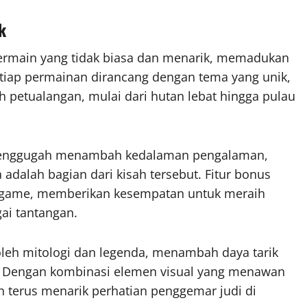
k
rmain yang tidak biasa dan menarik, memadukan
tiap permainan dirancang dengan tema yang unik,
etualangan, mulai dari hutan lebat hingga pulau
 menggugah menambah kedalaman pengalaman,
alah bagian dari kisah tersebut. Fitur bonus
ini-game, memberikan kesempatan untuk meraih
ai tantangan.
i oleh mitologi dan legenda, menambah daya tarik
ik. Dengan kombinasi elemen visual yang menawan
an terus menarik perhatian penggemar judi di