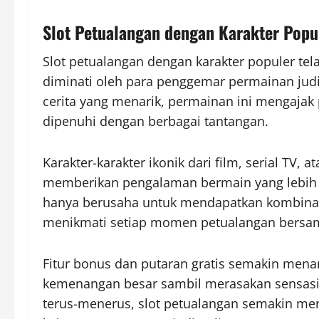
Slot Petualangan dengan Karakter Popu
Slot petualangan dengan karakter populer tel
diminati oleh para penggemar permainan judi
cerita yang menarik, permainan ini mengajak 
dipenuhi dengan berbagai tantangan.
Karakter-karakter ikonik dari film, serial TV, a
memberikan pengalaman bermain yang lebih
hanya berusaha untuk mendapatkan kombinas
menikmati setiap momen petualangan bersama
Fitur bonus dan putaran gratis semakin me
kemenangan besar sambil merasakan sensasi 
terus-menerus, slot petualangan semakin men