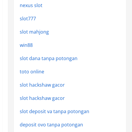
nexus slot
slot777
slot mahjong
win88
slot dana tanpa potongan
toto online
slot hackshaw gacor
slot hackshaw gacor
slot deposit va tanpa potongan
deposit ovo tanpa potongan