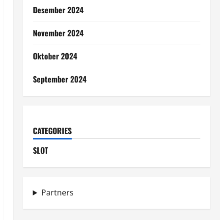
Desember 2024
November 2024
Oktober 2024
September 2024
CATEGORIES
SLOT
Partners