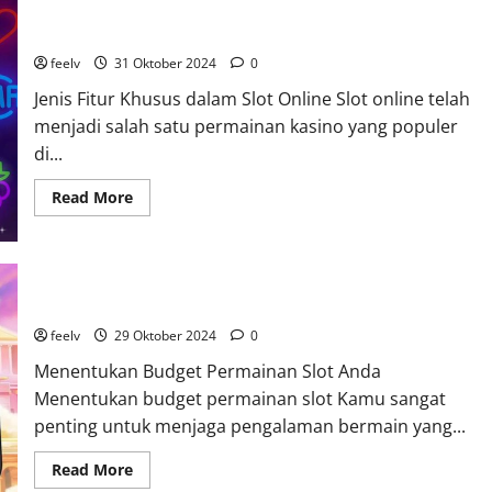
Bagaimana Memilih Slot Online Berdasarkan Fitur Khusus?
feelv
31 Oktober 2024
0
Jenis Fitur Khusus dalam Slot Online Slot online telah
menjadi salah satu permainan kasino yang populer
di...
Read
Read More
more
about
Bagaimana
Memilih
Slot
Online
Tips Memilih Slot Online yang Cocok untuk Budget Anda
Berdasarkan
Fitur
Khusus?
feelv
29 Oktober 2024
0
Menentukan Budget Permainan Slot Anda
Menentukan budget permainan slot Kamu sangat
penting untuk menjaga pengalaman bermain yang...
Read
Read More
more