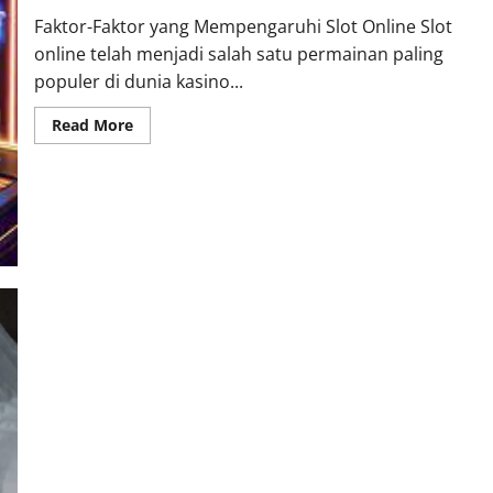
Faktor-Faktor yang Mempengaruhi Slot Online Slot
online telah menjadi salah satu permainan paling
populer di dunia kasino...
Read
Read More
more
about
Apakah
Slot
Online
Bergantung
Pada
Keberuntungan
Semata?