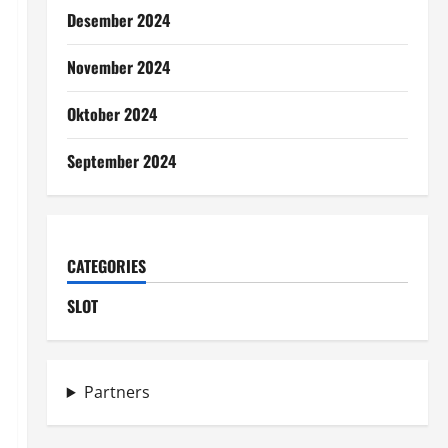
Desember 2024
November 2024
Oktober 2024
September 2024
CATEGORIES
SLOT
Partners