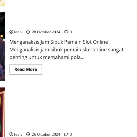
about
Tips
Memilih
Slot
Online
Kapan Waktu Terbaik untuk Bermain Slot Online?
yang
Cocok
untuk
feelv
28 Oktober 2024
0
Budget
Anda
Menganalisis Jam Sibuk Pemain Slot Online
Menganalisis jam sibuk pemain slot online sangat
penting untuk memahami pola...
Read
Read More
more
about
Kapan
Waktu
Terbaik
untuk
Bermain
Slot
Online?
Apakah Slot Online Bergantung Pada Keberuntungan Semata?
feelv
26 Oktober 2024
0