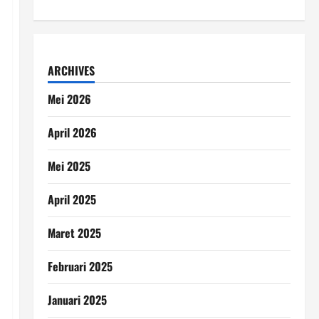
ARCHIVES
Mei 2026
April 2026
Mei 2025
April 2025
Maret 2025
Februari 2025
Januari 2025