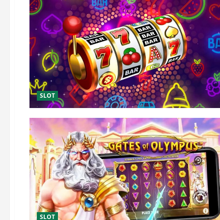
SLOT
SLOT