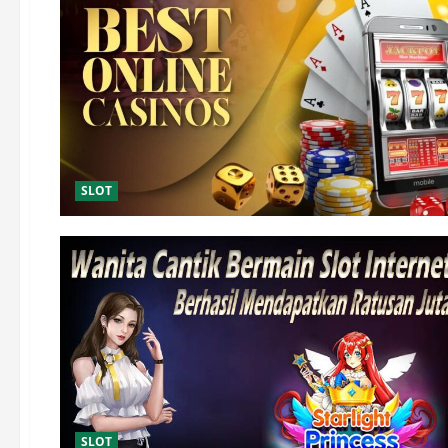
SLOT
SLOT