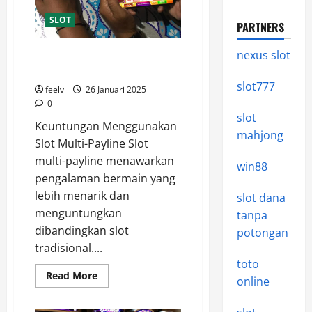
SLOT
PARTNERS
Slot Online Multi-Payline: Apa
nexus slot
Keunggulannya?
slot777
feelv
26 Januari 2025
0
slot
Keuntungan Menggunakan
mahjong
Slot Multi-Payline Slot
multi-payline menawarkan
win88
pengalaman bermain yang
lebih menarik dan
slot dana
menguntungkan
tanpa
dibandingkan slot
potongan
tradisional....
toto
Read
Read More
online
more
about
Slot