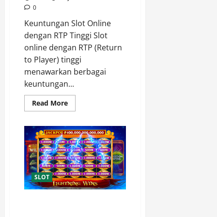
0
Keuntungan Slot Online
dengan RTP Tinggi Slot
online dengan RTP (Return
to Player) tinggi
menawarkan berbagai
keuntungan...
Read
Read More
more
about
Mengapa
Slot
Online
dengan
RTP
Tinggi
Menguntungkan?
SLOT
Apakah Ada Pola dalam Mesin
Slot Online? Mitos atau Fakta