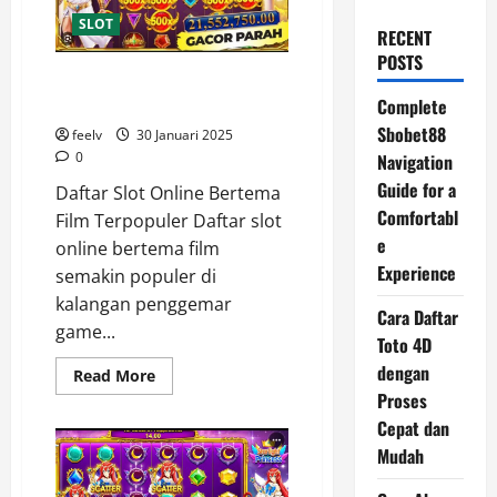
SLOT
RECENT
POSTS
Slot Online Bertema Film
Terpopuler Saat Ini
Complete
Sbobet88
feelv
30 Januari 2025
0
Navigation
Guide for a
Daftar Slot Online Bertema
Comfortabl
Film Terpopuler Daftar slot
e
online bertema film
Experience
semakin populer di
kalangan penggemar
Cara Daftar
game...
Toto 4D
dengan
Read
Read More
more
Proses
about
Slot
Cepat dan
Online
Bertema
Mudah
Film
Terpopuler