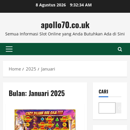
Skip
8 Agustus 2026
9:32:35 AM
to
content
apollo70.co.uk
Semua Informasi Slot Online yang Anda Butuhkan Ada di Sini
Primary
Menu
Home
2025
Januari
Bulan:
Januari 2025
CARI
Cari