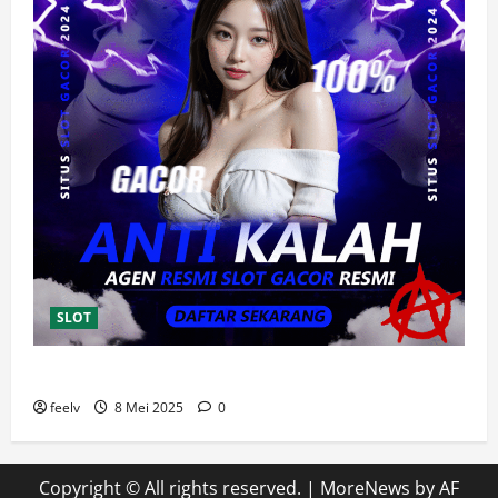
SLOT
10 Slot Online Bertema Petualangan yang Seru
feelv
8 Mei 2025
0
Copyright © All rights reserved.
|
MoreNews
by AF