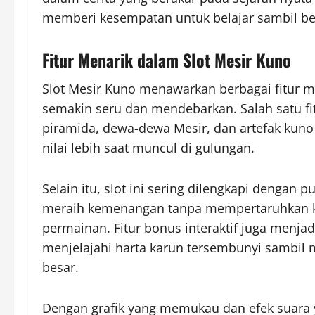
memberi kesempatan untuk belajar sambil b
Fitur Menarik dalam Slot Mesir Kuno
Slot Mesir Kuno menawarkan berbagai fitur
semakin seru dan mendebarkan. Salah satu fit
piramida, dewa-dewa Mesir, dan artefak kuno 
nilai lebih saat muncul di gulungan.
Selain itu, slot ini sering dilengkapi denga
meraih kemenangan tanpa mempertaruhkan k
permainan. Fitur bonus interaktif juga menjad
menjelajahi harta karun tersembunyi sambi
besar.
Dengan grafik yang memukau dan efek suara 