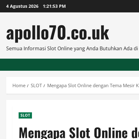
Skip
4 Agustus 2026
1:21:54 PM
to
content
apollo70.co.uk
Semua Informasi Slot Online yang Anda Butuhkan Ada di 
Home
SLOT
Mengapa Slot Online dengan Tema Mesir K
SLOT
Mengapa Slot Online 