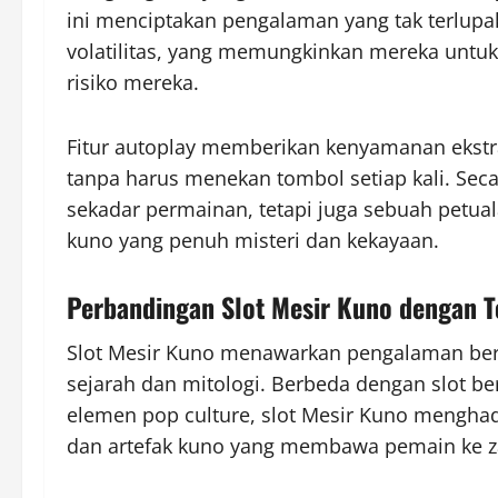
ini menciptakan pengalaman yang tak terlupa
volatilitas, yang memungkinkan mereka untu
risiko mereka.
Fitur autoplay memberikan kenyamanan ekstr
tanpa harus menekan tombol setiap kali. Seca
sekadar permainan, tetapi juga sebuah pet
kuno yang penuh misteri dan kekayaan.
Perbandingan Slot Mesir Kuno dengan T
Slot Mesir Kuno menawarkan pengalaman ber
sejarah dan mitologi. Berbeda dengan slot 
elemen pop culture, slot Mesir Kuno menghad
dan artefak kuno yang membawa pemain ke z