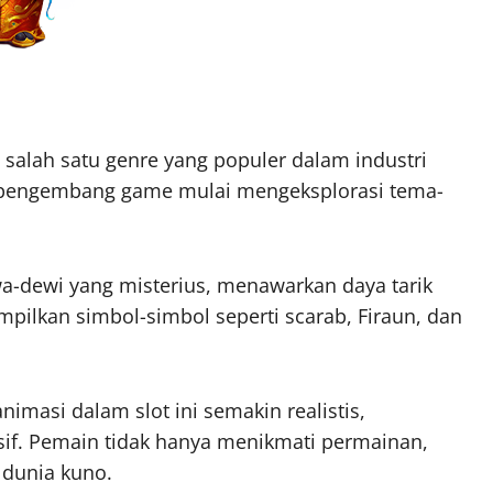
salah satu genre yang populer dalam industri
a pengembang game mulai mengeksplorasi tema-
-dewi yang misterius, menawarkan daya tarik
pilkan simbol-simbol seperti scarab, Firaun, dan
nimasi dalam slot ini semakin realistis,
if. Pemain tidak hanya menikmati permainan,
 dunia kuno.