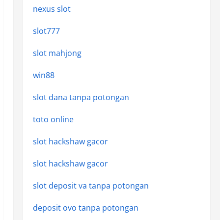
nexus slot
slot777
slot mahjong
win88
slot dana tanpa potongan
toto online
slot hackshaw gacor
slot hackshaw gacor
slot deposit va tanpa potongan
deposit ovo tanpa potongan