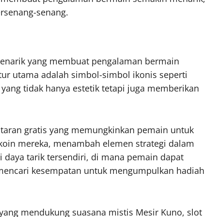
ersenang-senang.
 menarik yang membuat pengalaman bermain
ur utama adalah simbol-simbol ikonis seperti
yang tidak hanya estetik tetapi juga memberikan
n putaran gratis yang memungkinkan pemain untuk
oin mereka, menambah elemen strategi dalam
i daya tarik tersendiri, di mana pemain dapat
l mencari kesempatan untuk mengumpulkan hadiah
yang mendukung suasana mistis Mesir Kuno, slot