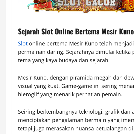
Sejarah Slot Online Bertema Mesir Kuno
Slot
online bertema Mesir Kuno telah menjadi 
permainan daring. Sejarahnya dimulai ketik
tema yang kaya budaya dan sejarah.
Mesir Kuno, dengan piramida megah dan dewa
visual yang kuat. Game-game ini sering menam
hieroglif yang menarik perhatian pemain.
Seiring berkembangnya teknologi, grafik dan a
menciptakan pengalaman bermain yang imers
tetapi juga merasakan nuansa petualangan di