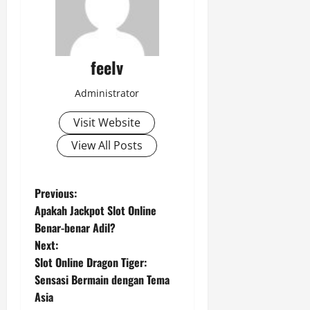
feelv
Administrator
Visit Website
View All Posts
P
Previous:
Apakah Jackpot Slot Online
o
Benar-benar Adil?
Next:
s
Slot Online Dragon Tiger:
t
Sensasi Bermain dengan Tema
Asia