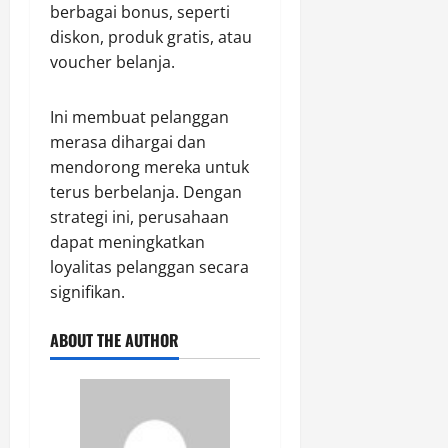
berbagai bonus, seperti
diskon, produk gratis, atau
voucher belanja.
Ini membuat pelanggan
merasa dihargai dan
mendorong mereka untuk
terus berbelanja. Dengan
strategi ini, perusahaan
dapat meningkatkan
loyalitas pelanggan secara
signifikan.
ABOUT THE AUTHOR