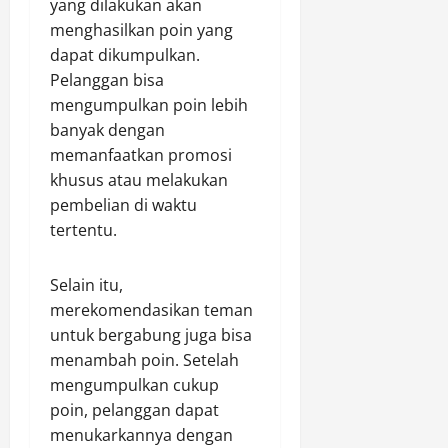
yang dilakukan akan
menghasilkan poin yang
dapat dikumpulkan.
Pelanggan bisa
mengumpulkan poin lebih
banyak dengan
memanfaatkan promosi
khusus atau melakukan
pembelian di waktu
tertentu.
Selain itu,
merekomendasikan teman
untuk bergabung juga bisa
menambah poin. Setelah
mengumpulkan cukup
poin, pelanggan dapat
menukarkannya dengan