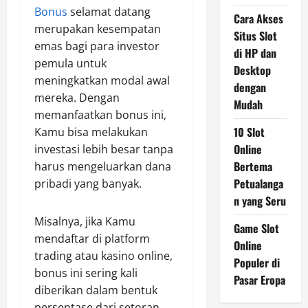
Bonus
selamat datang
Cara Akses
merupakan kesempatan
Situs Slot
emas bagi para investor
di HP dan
pemula untuk
Desktop
meningkatkan modal awal
dengan
mereka. Dengan
Mudah
memanfaatkan bonus ini,
10 Slot
Kamu bisa melakukan
Online
investasi lebih besar tanpa
Bertema
harus mengeluarkan dana
Petualanga
pribadi yang banyak.
n yang Seru
Misalnya, jika Kamu
Game Slot
mendaftar di platform
Online
trading atau kasino online,
Populer di
bonus ini sering kali
Pasar Eropa
diberikan dalam bentuk
persentase dari setoran