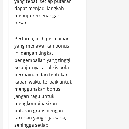
yang tepat, setiap putaran
dapat menjadi langkah
menuju kemenangan
besar.
Pertama, pilih permainan
yang menawarkan bonus
ini dengan tingkat
pengembalian yang tinggi.
Selanjutnya, analisis pola
permainan dan tentukan
kapan waktu terbaik untuk
menggunakan bonus.
Jangan ragu untuk
mengkombinasikan
putaran gratis dengan
taruhan yang bijaksana,
sehingga setiap