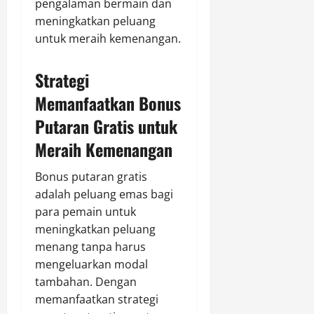
pengalaman bermain dan
meningkatkan peluang
untuk meraih kemenangan.
Strategi
Memanfaatkan Bonus
Putaran Gratis untuk
Meraih Kemenangan
Bonus putaran gratis
adalah peluang emas bagi
para pemain untuk
meningkatkan peluang
menang tanpa harus
mengeluarkan modal
tambahan. Dengan
memanfaatkan strategi