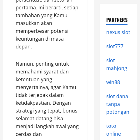
pertama. Ini berarti, setiap
tambahan yang Kamu
PARTNERS
masukkan akan
memperbesar potensi
nexus slot
keuntungan di masa
slot777
depan.
slot
Namun, penting untuk
mahjong
memahami syarat dan
ketentuan yang
win88
menyertainya, agar Kamu
tidak terjebak dalam
slot dana
ketidakpastian. Dengan
tanpa
strategi yang tepat, bonus
potongan
selamat datang bisa
toto
menjadi langkah awal yang
online
cerdas dan