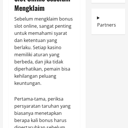
Mengklaim
Sebelum mengklaim bonus
Partners
slot online, sangat penting
untuk memahami syarat
dan ketentuan yang
berlaku. Setiap kasino
memiliki aturan yang
berbeda, dan jika tidak
diperhatikan, pemain bisa
kehilangan peluang
keuntungan.
Pertama-tama, periksa
persyaratan taruhan yang
biasanya menetapkan
berapa kali bonus harus
dipertaruhkan sebelum