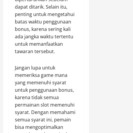
dapat ditarik. Selain itu,
penting untuk mengetahui
batas waktu penggunaan
bonus, karena sering kali
ada jangka waktu tertentu
untuk memanfaatkan
tawaran tersebut.
Jangan lupa untuk
memeriksa game mana
yang memenuhi syarat
untuk penggunaan bonus,
karena tidak semua
permainan slot memenuhi
syarat. Dengan memahami
semua syarat ini, pemain
bisa mengoptimalkan