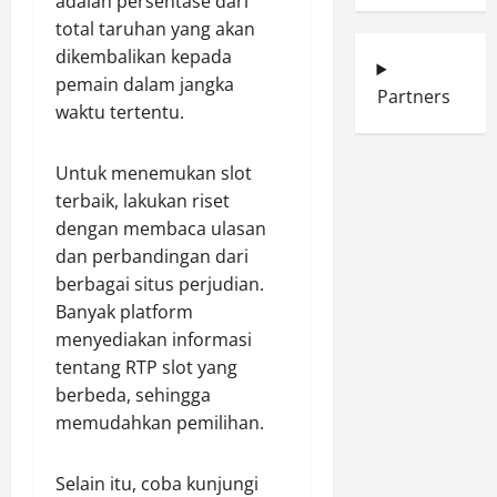
adalah persentase dari
total taruhan yang akan
dikembalikan kepada
pemain dalam jangka
Partners
waktu tertentu.
Untuk menemukan slot
terbaik, lakukan riset
dengan membaca ulasan
dan perbandingan dari
berbagai situs perjudian.
Banyak platform
menyediakan informasi
tentang RTP slot yang
berbeda, sehingga
memudahkan pemilihan.
Selain itu, coba kunjungi