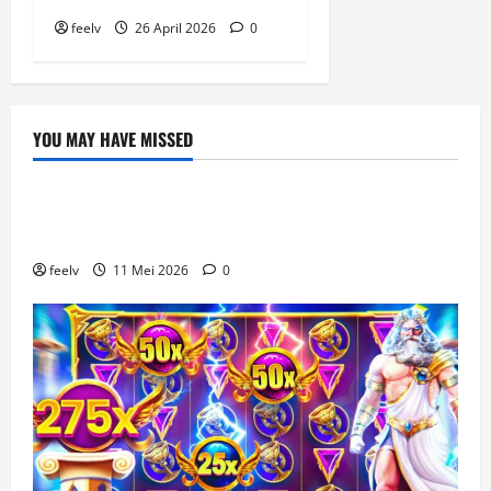
feelv
26 April 2026
0
YOU MAY HAVE MISSED
SLOT
Complete Sbobet88 Navigation Guide for a
Comfortable Experience
feelv
11 Mei 2026
0