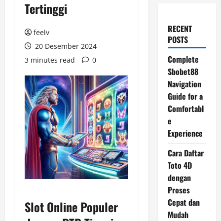
Tertinggi
RECENT
feelv
POSTS
20 Desember 2024
Complete
3 minutes read
0
Sbobet88
Navigation
Guide for a
Comfortabl
e
Experience
Cara Daftar
Toto 4D
dengan
Proses
Cepat dan
Slot Online Populer
Mudah