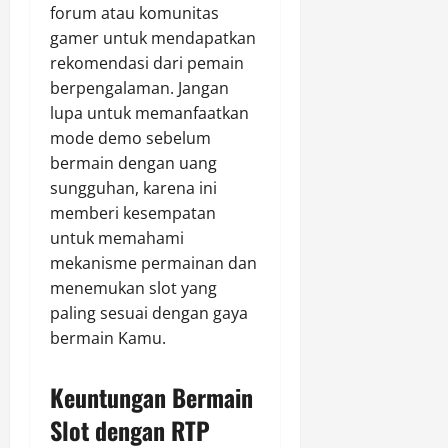
forum atau komunitas
gamer untuk mendapatkan
rekomendasi dari pemain
berpengalaman. Jangan
lupa untuk memanfaatkan
mode demo sebelum
bermain dengan uang
sungguhan, karena ini
memberi kesempatan
untuk memahami
mekanisme permainan dan
menemukan slot yang
paling sesuai dengan gaya
bermain Kamu.
Keuntungan Bermain
Slot dengan RTP