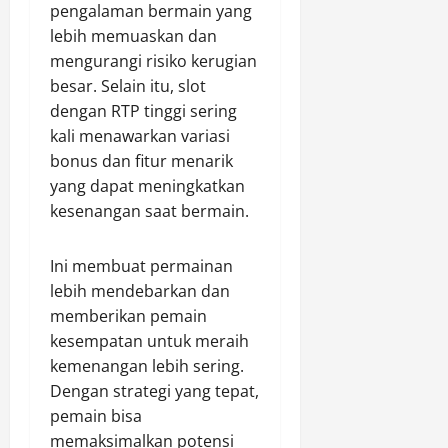
pengalaman bermain yang
lebih memuaskan dan
mengurangi risiko kerugian
besar. Selain itu, slot
dengan RTP tinggi sering
kali menawarkan variasi
bonus dan fitur menarik
yang dapat meningkatkan
kesenangan saat bermain.
Ini membuat permainan
lebih mendebarkan dan
memberikan pemain
kesempatan untuk meraih
kemenangan lebih sering.
Dengan strategi yang tepat,
pemain bisa
memaksimalkan potensi