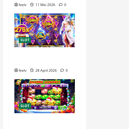
o
feelv
11 Mei 2026
0
n
SLOT
Cara Daftar Toto 4D dengan
Proses Cepat dan Mudah
feelv
28 April 2026
0
SLOT
Cara Akses Situs Slot di HP
dan Desktop dengan Mudah