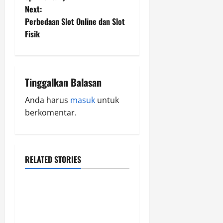
Next:
s
Perbedaan Slot Online dan Slot
t
Fisik
n
a
Tinggalkan Balasan
v
Anda harus
masuk
untuk
berkomentar.
i
g
a
RELATED STORIES
SLOT
t
Complete Sbobet88
i
Navigation Guide for a
Comfortable Experience