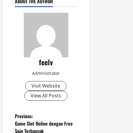
ABOUT THE AUTHOR
feelv
Administrator
Visit Website
View All Posts
P
Previous:
Game Slot Online dengan Free
o
Spin Terbanyak