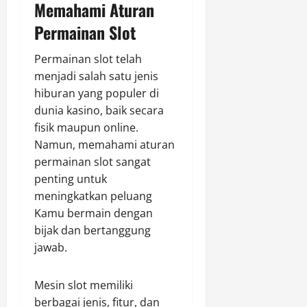
Memahami Aturan
Permainan Slot
Permainan slot telah
menjadi salah satu jenis
hiburan yang populer di
dunia kasino, baik secara
fisik maupun online.
Namun, memahami aturan
permainan slot sangat
penting untuk
meningkatkan peluang
Kamu bermain dengan
bijak dan bertanggung
jawab.
Mesin slot memiliki
berbagai jenis, fitur, dan