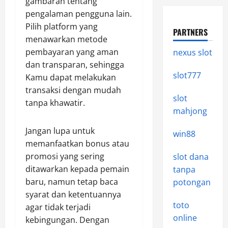
gambaran tentang
pengalaman pengguna lain.
Pilih platform yang
PARTNERS
menawarkan metode
pembayaran yang aman
nexus slot
dan transparan, sehingga
slot777
Kamu dapat melakukan
transaksi dengan mudah
slot
tanpa khawatir.
mahjong
Jangan lupa untuk
win88
memanfaatkan bonus atau
promosi yang sering
slot dana
ditawarkan kepada pemain
tanpa
baru, namun tetap baca
potongan
syarat dan ketentuannya
toto
agar tidak terjadi
online
kebingungan. Dengan