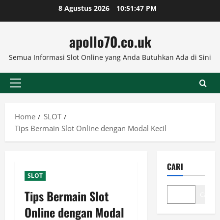
Skip
8 Agustus 2026
10:51:48 PM
to
content
apollo70.co.uk
Semua Informasi Slot Online yang Anda Butuhkan Ada di Sini
Primary
Menu
Home
SLOT
Tips Bermain Slot Online dengan Modal Kecil
CARI
SLOT
Tips Bermain Slot
Cari
Online dengan Modal