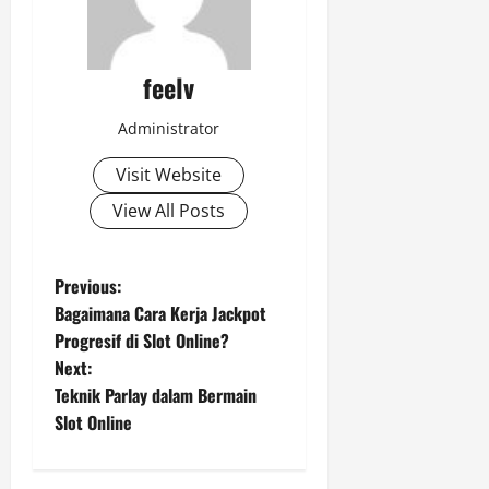
feelv
Administrator
Visit Website
View All Posts
P
Previous:
Bagaimana Cara Kerja Jackpot
o
Progresif di Slot Online?
Next:
s
Teknik Parlay dalam Bermain
t
Slot Online
n