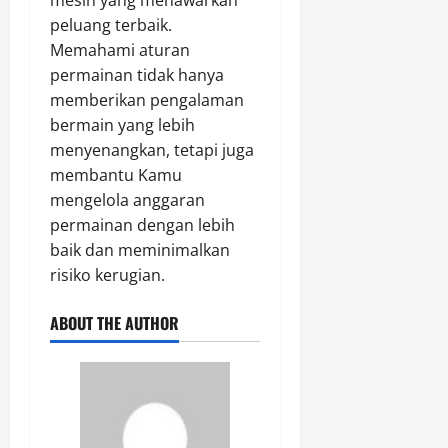
peluang terbaik.
Memahami aturan
permainan tidak hanya
memberikan pengalaman
bermain yang lebih
menyenangkan, tetapi juga
membantu Kamu
mengelola anggaran
permainan dengan lebih
baik dan meminimalkan
risiko kerugian.
ABOUT THE AUTHOR