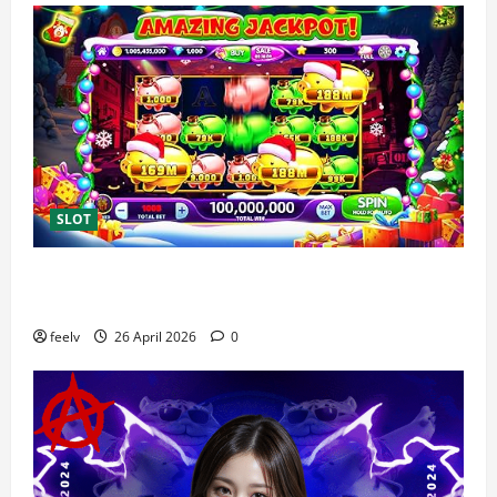
SLOT
Cara Akses Situs Slot di HP dan Desktop dengan
Mudah
feelv
26 April 2026
0