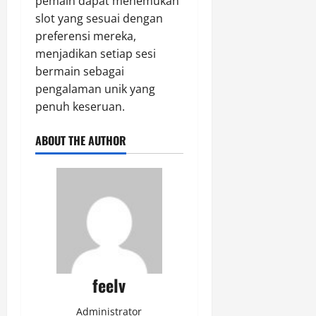
pemain dapat menemukan
slot yang sesuai dengan
preferensi mereka,
menjadikan setiap sesi
bermain sebagai
pengalaman unik yang
penuh keseruan.
ABOUT THE AUTHOR
feelv
Administrator