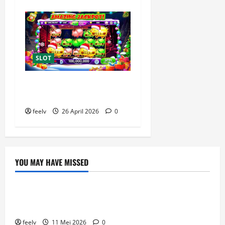
SLOT
Cara Akses Situs Slot di HP
dan Desktop dengan Mudah
feelv
26 April 2026
0
YOU MAY HAVE MISSED
SLOT
Complete Sbobet88 Navigation Guide for a
Comfortable Experience
feelv
11 Mei 2026
0