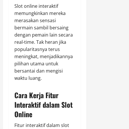
Slot online interaktif
memungkinkan mereka
merasakan sensasi
bermain sambil bersaing
dengan pemain lain secara
real-time. Tak heran jika
popularitasnya terus
meningkat, menjadikannya
pilihan utama untuk
bersantai dan mengisi
waktu luang.
Cara Kerja Fitur
Interaktif dalam Slot
Online
Fitur interaktif dalam slot