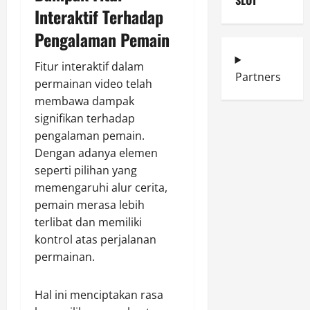
SLOT
Interaktif Terhadap
Pengalaman Pemain
Fitur interaktif dalam
Partners
permainan video telah
membawa dampak
signifikan terhadap
pengalaman pemain.
Dengan adanya elemen
seperti pilihan yang
memengaruhi alur cerita,
pemain merasa lebih
terlibat dan memiliki
kontrol atas perjalanan
permainan.
Hal ini menciptakan rasa