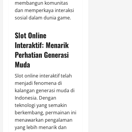
membangun komunitas
dan memperkaya interaksi
sosial dalam dunia game.
Slot Online
Interaktif: Menarik
Perhatian Generasi
Muda
Slot online interaktif telah
menjadi fenomena di
kalangan generasi muda di
Indonesia. Dengan
teknologi yang semakin
berkembang, permainan ini
menawarkan pengalaman
yang lebih menarik dan