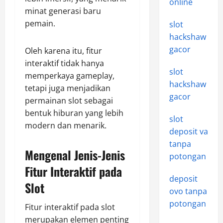
online
minat generasi baru
pemain.
slot
hackshaw
gacor
Oleh karena itu, fitur
interaktif tidak hanya
slot
memperkaya gameplay,
hackshaw
tetapi juga menjadikan
gacor
permainan slot sebagai
bentuk hiburan yang lebih
slot
modern dan menarik.
deposit va
tanpa
Mengenal Jenis-Jenis
potongan
Fitur Interaktif pada
deposit
Slot
ovo tanpa
potongan
Fitur interaktif pada slot
merupakan elemen penting