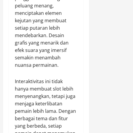
peluang menang,
menciptakan elemen
kejutan yang membuat
setiap putaran lebih
mendebarkan. Desain
grafis yang menarik dan
efek suara yang imersif
semakin menambah
nuansa permainan.
Interaktivitas ini tidak
hanya membuat slot lebih
menyenangkan, tetapi juga
menjaga keterlibatan
pemain lebih lama. Dengan
berbagai tema dan fitur
yang berbeda, setiap