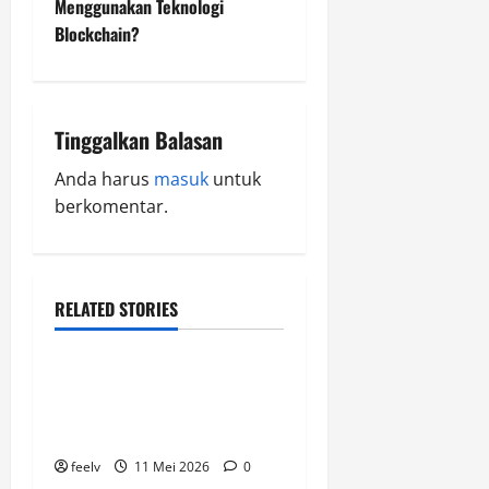
t
Menggunakan Teknologi
Blockchain?
n
a
Tinggalkan Balasan
v
Anda harus
masuk
untuk
i
berkomentar.
g
a
RELATED STORIES
t
SLOT
i
Complete Sbobet88
Navigation Guide for a
o
Comfortable Experience
n
feelv
11 Mei 2026
0