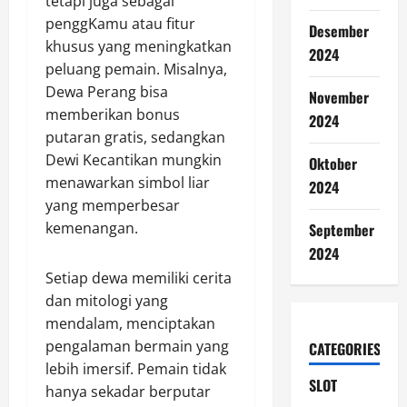
tetapi juga sebagai
penggKamu atau fitur
Desember
khusus yang meningkatkan
2024
peluang pemain. Misalnya,
Dewa Perang bisa
November
memberikan bonus
2024
putaran gratis, sedangkan
Dewi Kecantikan mungkin
Oktober
menawarkan simbol liar
2024
yang memperbesar
kemenangan.
September
2024
Setiap dewa memiliki cerita
dan mitologi yang
mendalam, menciptakan
pengalaman bermain yang
CATEGORIES
lebih imersif. Pemain tidak
SLOT
hanya sekadar berputar