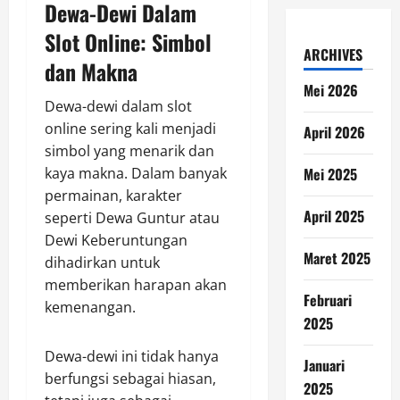
Dewa-Dewi Dalam
Slot Online: Simbol
ARCHIVES
dan Makna
Mei 2026
Dewa-dewi dalam slot
online sering kali menjadi
April 2026
simbol yang menarik dan
kaya makna. Dalam banyak
Mei 2025
permainan, karakter
April 2025
seperti Dewa Guntur atau
Dewi Keberuntungan
Maret 2025
dihadirkan untuk
memberikan harapan akan
Februari
kemenangan.
2025
Dewa-dewi ini tidak hanya
Januari
berfungsi sebagai hiasan,
2025