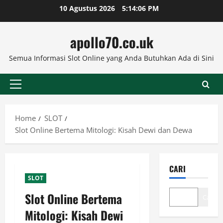
Skip
10 Agustus 2026
5:14:07 PM
to
content
apollo70.co.uk
Semua Informasi Slot Online yang Anda Butuhkan Ada di Sini
Primary
Menu
Home
SLOT
Slot Online Bertema Mitologi: Kisah Dewi dan Dewa
CARI
SLOT
Slot Online Bertema
Cari
Mitologi: Kisah Dewi