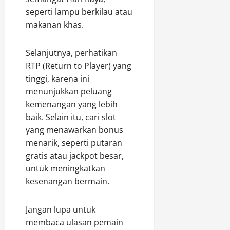
seperti lampu berkilau atau
makanan khas.
Selanjutnya, perhatikan
RTP (Return to Player) yang
tinggi, karena ini
menunjukkan peluang
kemenangan yang lebih
baik. Selain itu, cari slot
yang menawarkan bonus
menarik, seperti putaran
gratis atau jackpot besar,
untuk meningkatkan
kesenangan bermain.
Jangan lupa untuk
membaca ulasan pemain