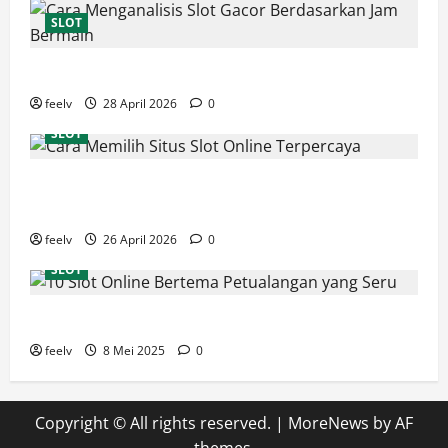
SLOT
Cara Daftar Toto 4D dengan Proses Cepat dan Mudah
feelv
28 April 2026
0
SLOT
Cara Akses Situs Slot di HP dan Desktop dengan
Mudah
feelv
26 April 2026
0
SLOT
10 Slot Online Bertema Petualangan yang Seru
feelv
8 Mei 2025
0
Copyright © All rights reserved.
|
MoreNews
by AF