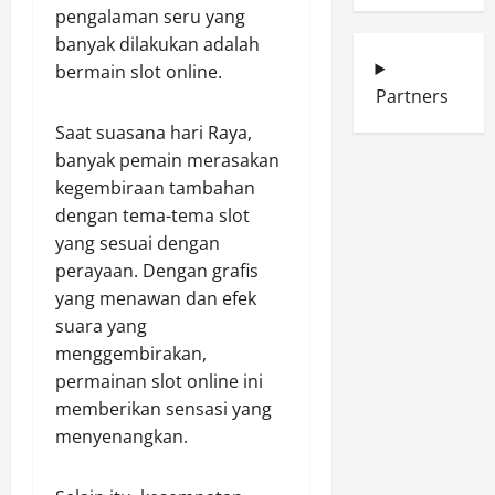
pengalaman seru yang
banyak dilakukan adalah
bermain slot online.
Partners
Saat suasana hari Raya,
banyak pemain merasakan
kegembiraan tambahan
dengan tema-tema slot
yang sesuai dengan
perayaan. Dengan grafis
yang menawan dan efek
suara yang
menggembirakan,
permainan slot online ini
memberikan sensasi yang
menyenangkan.