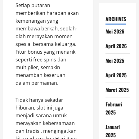
Setiap putaran
memberikan harapan akan
ARCHIVES
kemenangan yang
membawa berkah, seolah-
Mei 2026
olah merayakan momen
spesial bersama keluarga.
April 2026
Fitur bonus yang menarik,
seperti free spins dan
Mei 2025
multiplier, semakin
April 2025
menambah keseruan
dalam permainan.
Maret 2025
Tidak hanya sekadar
Februari
hiburan, slot ini juga
2025
menjadi sarana untuk
merayakan kebersamaan
Januari
dan tradisi, mengingatkan
2025
kita pada makna Hari Raya