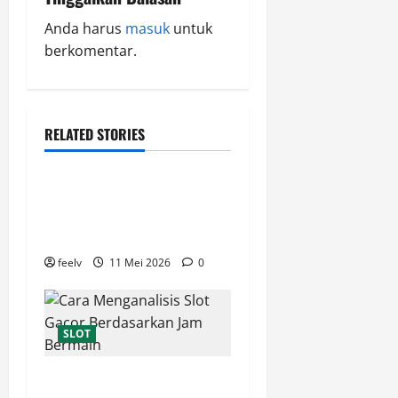
v
Anda harus
masuk
untuk
berkomentar.
i
g
a
RELATED STORIES
SLOT
t
Complete Sbobet88
i
Navigation Guide for a
Comfortable Experience
o
feelv
11 Mei 2026
0
n
SLOT
Cara Daftar Toto 4D dengan