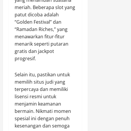
yang menambah suasana
meriah. Beberapa slot yang
patut dicoba adalah
“Golden Festival” dan
“Ramadan Riches,” yang
menawarkan fitur-fitur
menarik seperti putaran
gratis dan jackpot
progresif.
Selain itu, pastikan untuk
memilih situs judi yang
terpercaya dan memiliki
lisensi resmi untuk
menjamin keamanan
bermain. Nikmati momen
spesial ini dengan penuh
kesenangan dan semoga