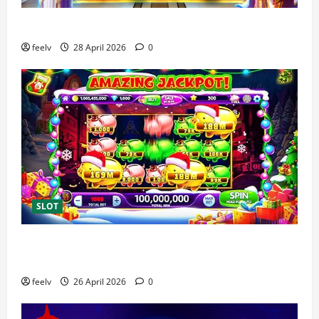
Cara Daftar Toto 4D dengan Proses Cepat dan Mudah
feelv
28 April 2026
0
SLOT
Cara Akses Situs Slot di HP dan Desktop dengan
Mudah
feelv
26 April 2026
0