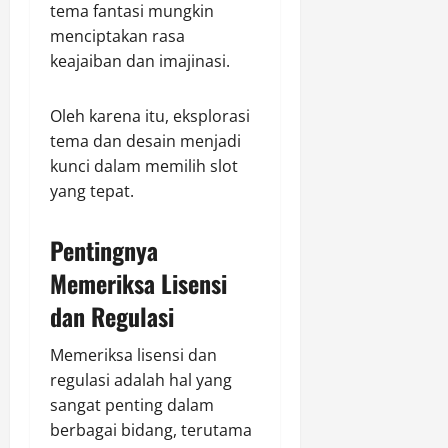
tema fantasi mungkin
menciptakan rasa
keajaiban dan imajinasi.
Oleh karena itu, eksplorasi
tema dan desain menjadi
kunci dalam memilih slot
yang tepat.
Pentingnya
Memeriksa Lisensi
dan Regulasi
Memeriksa lisensi dan
regulasi adalah hal yang
sangat penting dalam
berbagai bidang, terutama