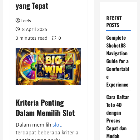
yang Tepat
RECENT
feelv
POSTS
8 April 2025
Complete
3 minutes read
0
Sbobet88
Navigation
Guide for a
Comfortabl
e
Experience
Cara Daftar
Kriteria Penting
Toto 4D
Dalam Memilih Slot
dengan
Proses
Dalam memilih
slot
,
Cepat dan
terdapat beberapa kriteria
Mudah