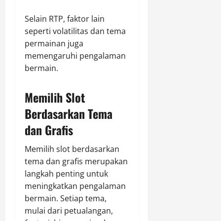
Selain RTP, faktor lain
seperti volatilitas dan tema
permainan juga
memengaruhi pengalaman
bermain.
Memilih Slot
Berdasarkan Tema
dan Grafis
Memilih slot berdasarkan
tema dan grafis merupakan
langkah penting untuk
meningkatkan pengalaman
bermain. Setiap tema,
mulai dari petualangan,