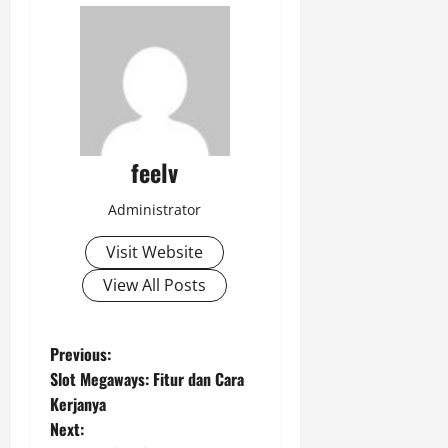
feelv
Administrator
Visit Website
View All Posts
P
Previous:
Slot Megaways: Fitur dan Cara
o
Kerjanya
Next:
s