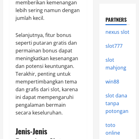
memberikan kemenangan
lebih sering namun dengan
jumlah kecil.
PARTNERS
nexus slot
Selanjutnya, fitur bonus
seperti putaran gratis dan
slot777
permainan bonus dapat
meningkatkan kesenangan
slot
dan potensi keuntungan.
mahjong
Terakhir, penting untuk
mempertimbangkan tema
win88
dan grafis dari slot, karena
slot dana
ini dapat mempengaruhi
tanpa
pengalaman bermain
potongan
secara keseluruhan.
toto
Jenis-Jenis
online