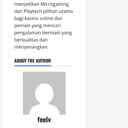
menjadikan Microgaming
dan Playtech pilihan utama
bagi kasino online dan
pemain yang mencari
pengalaman bermain yang
berkualitas dan
menyenangkan.
ABOUT THE AUTHOR
feelv