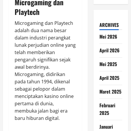
Microgaming dan
Playtech
Microgaming dan Playtech
ARCHIVES
adalah dua nama besar
Mei 2026
dalam industri perangkat
lunak perjudian online yang
April 2026
telah memberikan
pengaruh signifikan sejak
Mei 2025
awal berdirinya.
Microgaming, didirikan
April 2025
pada tahun 1994, dikenal
sebagai pelopor dalam
Maret 2025
menciptakan kasino online
pertama di dunia,
Februari
membuka jalan bagi era
2025
baru hiburan digital.
Januari