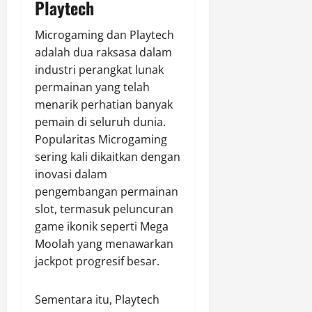
Playtech
Microgaming dan Playtech
adalah dua raksasa dalam
industri perangkat lunak
permainan yang telah
menarik perhatian banyak
pemain di seluruh dunia.
Popularitas Microgaming
sering kali dikaitkan dengan
inovasi dalam
pengembangan permainan
slot, termasuk peluncuran
game ikonik seperti Mega
Moolah yang menawarkan
jackpot progresif besar.
Sementara itu, Playtech