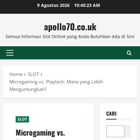
Skip
9 Agustus 2026
10:40:24 AM
to
content
apollo70.co.uk
Semua Informasi Slot Online yang Anda Butuhkan Ada di Sini
Primary
Menu
Home
SLOT
Microgaming vs. Playtech: Mana yang Lebih
Menguntungkan?
CARI
SLOT
Microgaming vs.
Cari