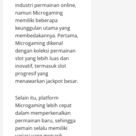
industri permainan online,
namun Microgaming
memiliki beberapa
keunggulan utama yang
membedakannya. Pertama,
Microgaming dikenal
dengan koleksi permainan
slot yang lebih luas dan
inovatif, termasuk slot
progresif yang
menawarkan jackpot besar.
Selain itu, platform
Microgaming lebih cepat
dalam memperkenalkan
permainan baru, sehingga
pemain selalu memiliki
variasi yang menarik.