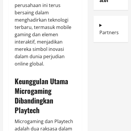
SLOT
perusahaan ini terus
bersaing dalam
menghadirkan teknologi
terbaru, termasuk mobile
Partners
gaming dan elemen
interaktif, menjadikan
mereka simbol inovasi
dalam dunia perjudian
online global.
Keunggulan Utama
Microgaming
Dibandingkan
Playtech
Microgaming dan Playtech
adalah dua raksasa dalam