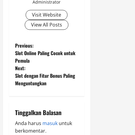
Administrator
Visit Website
View All Posts
P
Previous:
Slot Online Paling Cocok untuk
o
Pemula
Next:
s
Slot dengan Fitur Bonus Paling
t
Menguntungkan
n
a
Tinggalkan Balasan
v
Anda harus
masuk
untuk
berkomentar.