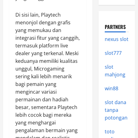
Di sisi lain, Playtech
menonjol dengan grafis
PARTNERS
yang memukau dan
integrasi fitur yang canggih,
nexus slot
termasuk platform live
slot777
dealer yang terkenal. Meski
keduanya memiliki kualitas
slot
unggul, Microgaming
mahjong
sering kali lebih menarik
bagi pemain yang
win88
mengincar variasi
permainan dan hadiah
slot dana
besar, sementara Playtech
tanpa
lebih cocok bagi mereka
potongan
yang menghargai
pengalaman bermain yang
toto