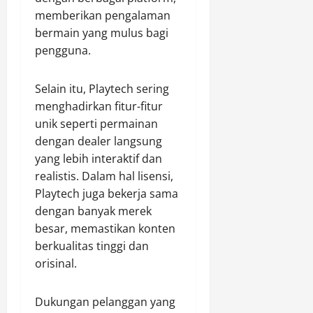
memberikan pengalaman
bermain yang mulus bagi
pengguna.
Selain itu, Playtech sering
menghadirkan fitur-fitur
unik seperti permainan
dengan dealer langsung
yang lebih interaktif dan
realistis. Dalam hal lisensi,
Playtech juga bekerja sama
dengan banyak merek
besar, memastikan konten
berkualitas tinggi dan
orisinal.
Dukungan pelanggan yang