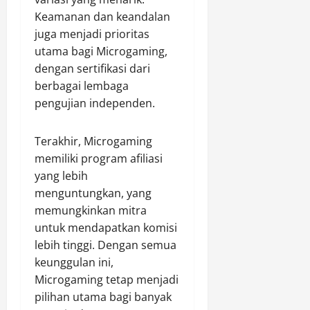
Keamanan dan keandalan
juga menjadi prioritas
utama bagi Microgaming,
dengan sertifikasi dari
berbagai lembaga
pengujian independen.
Terakhir, Microgaming
memiliki program afiliasi
yang lebih
menguntungkan, yang
memungkinkan mitra
untuk mendapatkan komisi
lebih tinggi. Dengan semua
keunggulan ini,
Microgaming tetap menjadi
pilihan utama bagi banyak