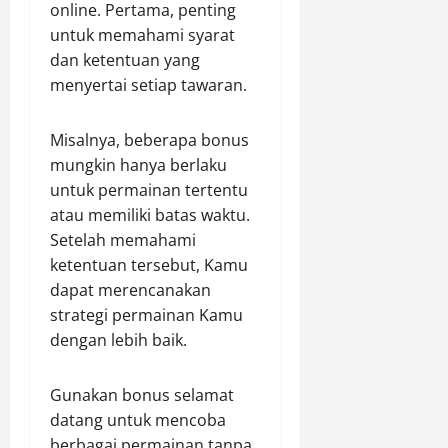
online. Pertama, penting
untuk memahami syarat
dan ketentuan yang
menyertai setiap tawaran.
Misalnya, beberapa bonus
mungkin hanya berlaku
untuk permainan tertentu
atau memiliki batas waktu.
Setelah memahami
ketentuan tersebut, Kamu
dapat merencanakan
strategi permainan Kamu
dengan lebih baik.
Gunakan bonus selamat
datang untuk mencoba
berbagai permainan tanpa