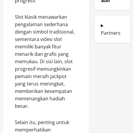
SLOT
progresif.
Slot klasik menawarkan
pengalaman sederhana
dengan simbol tradisional,
Partners
sementara video slot
memiliki banyak fitur
menarik dan grafis yang
memukau. Di sisi lain, slot
progresif memungkinkan
pemain meraih jackpot
yang terus meningkat,
memberikan kesempatan
memenangkan hadiah
besar.
Selain itu, penting untuk
memperhatikan