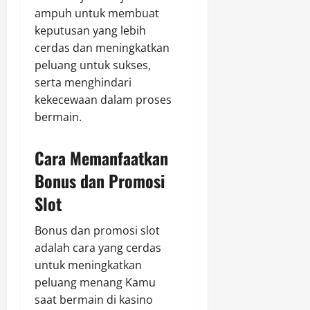
ampuh untuk membuat
keputusan yang lebih
cerdas dan meningkatkan
peluang untuk sukses,
serta menghindari
kekecewaan dalam proses
bermain.
Cara Memanfaatkan
Bonus dan Promosi
Slot
Bonus dan promosi slot
adalah cara yang cerdas
untuk meningkatkan
peluang menang Kamu
saat bermain di kasino