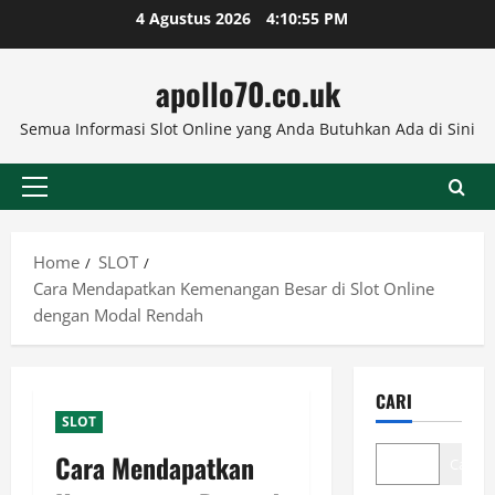
Skip
4 Agustus 2026
4:10:56 PM
to
content
apollo70.co.uk
Semua Informasi Slot Online yang Anda Butuhkan Ada di Sini
Primary
Menu
Home
SLOT
Cara Mendapatkan Kemenangan Besar di Slot Online
dengan Modal Rendah
CARI
SLOT
Cara Mendapatkan
Cari