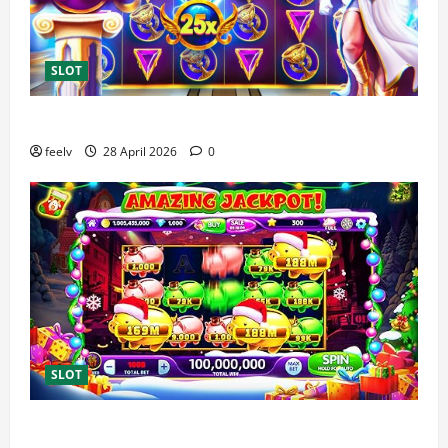
SLOT
Cara Daftar Toto 4D dengan Proses Cepat dan Mudah
feelv
28 April 2026
0
SLOT
Cara Akses Situs Slot di HP dan Desktop dengan