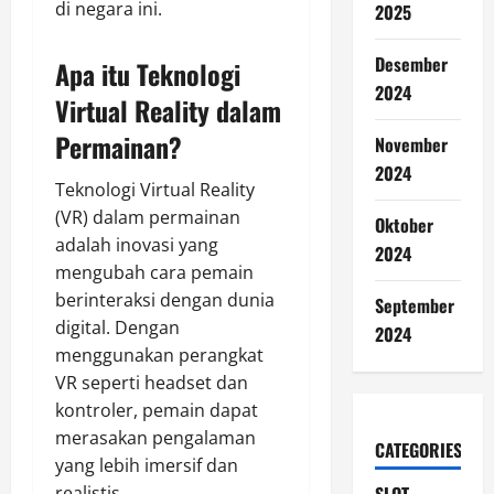
di negara ini.
2025
Desember
Apa itu Teknologi
2024
Virtual Reality dalam
Permainan?
November
2024
Teknologi Virtual Reality
(VR) dalam permainan
Oktober
adalah inovasi yang
2024
mengubah cara pemain
berinteraksi dengan dunia
September
digital. Dengan
2024
menggunakan perangkat
VR seperti headset dan
kontroler, pemain dapat
merasakan pengalaman
CATEGORIES
yang lebih imersif dan
realistis.