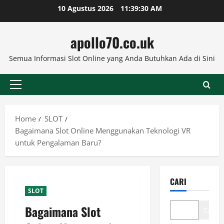
Skip
10 Agustus 2026
11:39:31 AM
to
content
apollo70.co.uk
Semua Informasi Slot Online yang Anda Butuhkan Ada di Sini
Primary
Menu
Home
SLOT
Bagaimana Slot Online Menggunakan Teknologi VR
untuk Pengalaman Baru?
CARI
SLOT
Bagaimana Slot
Cari