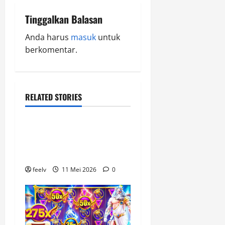
a
Tinggalkan Balasan
v
Anda harus
masuk
untuk
i
berkomentar.
g
a
RELATED STORIES
t
SLOT
i
Complete Sbobet88
Navigation Guide for a
o
Comfortable Experience
n
feelv
11 Mei 2026
0