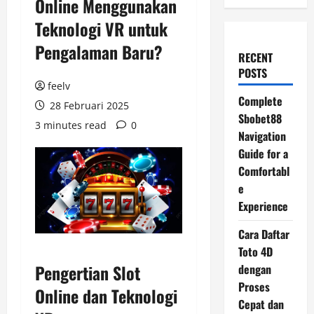
Online Menggunakan
Teknologi VR untuk
Pengalaman Baru?
RECENT
POSTS
feelv
Complete
28 Februari 2025
Sbobet88
3 minutes read
0
Navigation
Guide for a
Comfortabl
e
Experience
Cara Daftar
Toto 4D
Pengertian Slot
dengan
Proses
Online dan Teknologi
Cepat dan