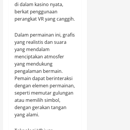
di dalam kasino nyata,
berkat penggunaan
perangkat VR yang canggih.
Dalam permainan ini, grafis
yang realistis dan suara
yang mendalam
menciptakan atmosfer
yang mendukung
pengalaman bermain.
Pemain dapat berinteraksi
dengan elemen permainan,
seperti memutar gulungan
atau memilih simbol,
dengan gerakan tangan
yang alami.