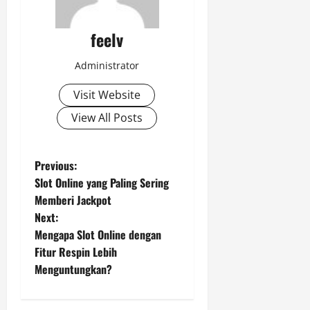
feelv
Administrator
Visit Website
View All Posts
P
Previous:
Slot Online yang Paling Sering
o
Memberi Jackpot
Next:
s
Mengapa Slot Online dengan
t
Fitur Respin Lebih
Menguntungkan?
n