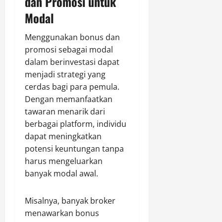
dan Promosi untuk
Modal
Menggunakan bonus dan
promosi sebagai modal
dalam berinvestasi dapat
menjadi strategi yang
cerdas bagi para pemula.
Dengan memanfaatkan
tawaran menarik dari
berbagai platform, individu
dapat meningkatkan
potensi keuntungan tanpa
harus mengeluarkan
banyak modal awal.
Misalnya, banyak broker
menawarkan bonus