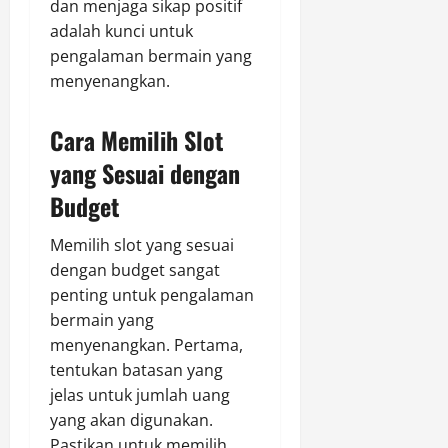
dan menjaga sikap positif
adalah kunci untuk
pengalaman bermain yang
menyenangkan.
Cara Memilih Slot
yang Sesuai dengan
Budget
Memilih slot yang sesuai
dengan budget sangat
penting untuk pengalaman
bermain yang
menyenangkan. Pertama,
tentukan batasan yang
jelas untuk jumlah uang
yang akan digunakan.
Pastikan untuk memilih