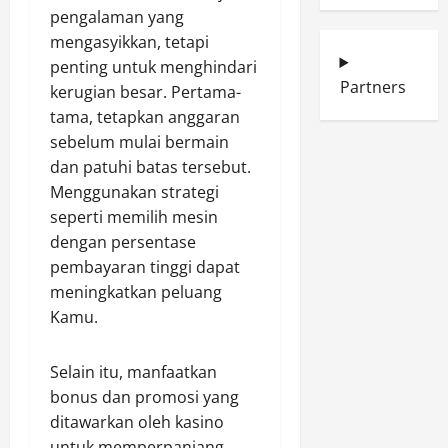
pengalaman yang
mengasyikkan, tetapi
penting untuk menghindari
Partners
kerugian besar. Pertama-
tama, tetapkan anggaran
sebelum mulai bermain
dan patuhi batas tersebut.
Menggunakan strategi
seperti memilih mesin
dengan persentase
pembayaran tinggi dapat
meningkatkan peluang
Kamu.
Selain itu, manfaatkan
bonus dan promosi yang
ditawarkan oleh kasino
untuk memperpanjang