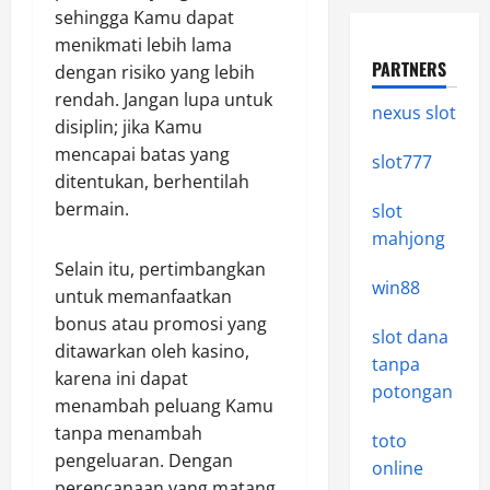
sehingga Kamu dapat
menikmati lebih lama
PARTNERS
dengan risiko yang lebih
rendah. Jangan lupa untuk
nexus slot
disiplin; jika Kamu
mencapai batas yang
slot777
ditentukan, berhentilah
bermain.
slot
mahjong
Selain itu, pertimbangkan
win88
untuk memanfaatkan
bonus atau promosi yang
slot dana
ditawarkan oleh kasino,
tanpa
karena ini dapat
potongan
menambah peluang Kamu
tanpa menambah
toto
pengeluaran. Dengan
online
perencanaan yang matang,