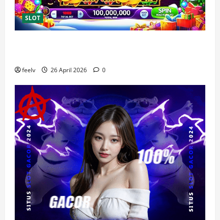
SLOT
Cara Akses Situs Slot di HP dan Desktop dengan
Mudah
feelv
26 April 2026
0