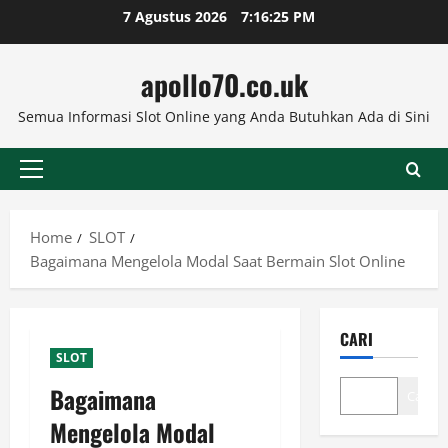
Skip
7 Agustus 2026
7:16:26 PM
to
content
apollo70.co.uk
Semua Informasi Slot Online yang Anda Butuhkan Ada di Sini
Primary
Menu
Home
SLOT
Bagaimana Mengelola Modal Saat Bermain Slot Online
CARI
SLOT
Bagaimana
Cari
Mengelola Modal