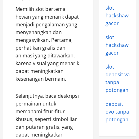
slot
Memilih slot bertema
hackshaw
hewan yang menarik dapat
gacor
menjadi pengalaman yang
menyenangkan dan
slot
mengasyikkan. Pertama,
hackshaw
perhatikan grafis dan
gacor
animasi yang ditawarkan,
karena visual yang menarik
slot
dapat meningkatkan
deposit va
kesenangan bermain.
tanpa
potongan
Selanjutnya, baca deskripsi
permainan untuk
deposit
memahami fitur-fitur
ovo tanpa
khusus, seperti simbol liar
potongan
dan putaran gratis, yang
dapat meningkatkan