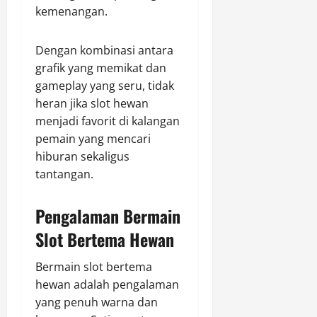
kemenangan.
Dengan kombinasi antara
grafik yang memikat dan
gameplay yang seru, tidak
heran jika slot hewan
menjadi favorit di kalangan
pemain yang mencari
hiburan sekaligus
tantangan.
Pengalaman Bermain
Slot Bertema Hewan
Bermain slot bertema
hewan adalah pengalaman
yang penuh warna dan