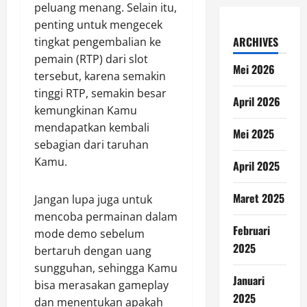
peluang menang. Selain itu,
penting untuk mengecek
ARCHIVES
tingkat pengembalian ke
pemain (RTP) dari slot
Mei 2026
tersebut, karena semakin
tinggi RTP, semakin besar
April 2026
kemungkinan Kamu
mendapatkan kembali
Mei 2025
sebagian dari taruhan
Kamu.
April 2025
Maret 2025
Jangan lupa juga untuk
mencoba permainan dalam
Februari
mode demo sebelum
2025
bertaruh dengan uang
sungguhan, sehingga Kamu
Januari
bisa merasakan gameplay
2025
dan menentukan apakah