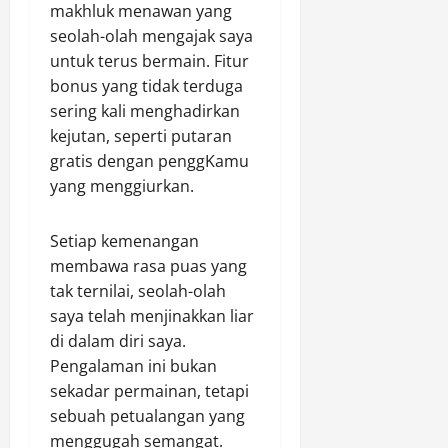
makhluk menawan yang
seolah-olah mengajak saya
untuk terus bermain. Fitur
bonus yang tidak terduga
sering kali menghadirkan
kejutan, seperti putaran
gratis dengan penggKamu
yang menggiurkan.
Setiap kemenangan
membawa rasa puas yang
tak ternilai, seolah-olah
saya telah menjinakkan liar
di dalam diri saya.
Pengalaman ini bukan
sekadar permainan, tetapi
sebuah petualangan yang
menggugah semangat.